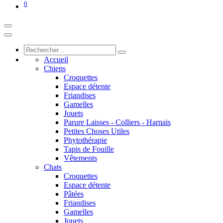
0
Accueil
Chiens
Croquettes
Espace détente
Friandises
Gamelles
Jouets
Parure Laisses - Colliers - Harnais
Petites Choses Utiles
Phytothérapie
Tapis de Fouille
Vêtements
Chats
Croquettes
Espace détente
Pâtées
Friandises
Gamelles
Jouets