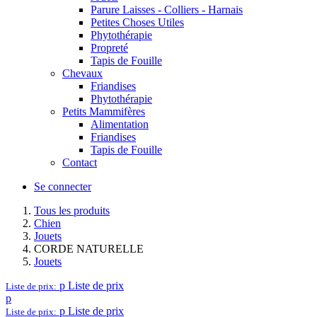
Parure Laisses - Colliers - Harnais
Petites Choses Utiles
Phytothérapie
Propreté
Tapis de Fouille
Chevaux
Friandises
Phytothérapie
Petits Mammifères
Alimentation
Friandises
Tapis de Fouille
Contact
Se connecter
Tous les produits
Chien
Jouets
CORDE NATURELLE
Jouets
p
Liste de prix
Liste de prix:
p
p
Liste de prix
Liste de prix: